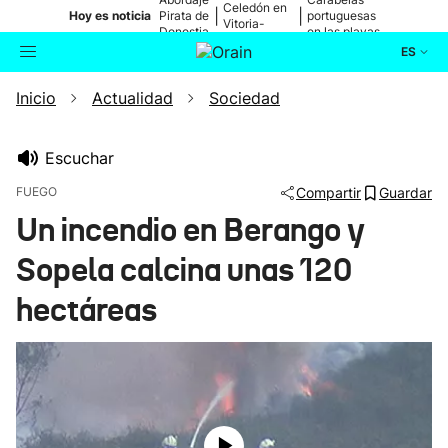
Celedón en
|
|
Hoy es noticia
Pirata de
portuguesas
Vitoria-
Donostia
en las playas
Gasteiz
ES
Inicio
Actualidad
Sociedad
Actualidad
Buscador
Política
Escuchar
FUEGO
Compartir
Guardar
Cultura
Un incendio en Berango y
Sopela calcina unas 120
Ikusmiran
hectáreas
Eguraldia