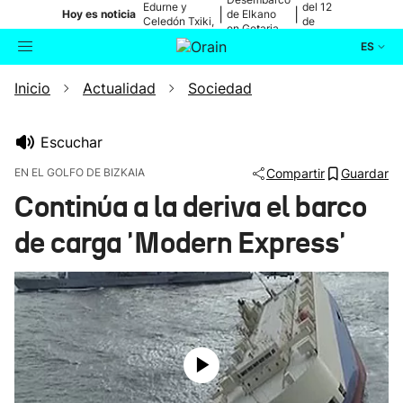
Edurne y
del 12
|
|
Hoy es noticia
de Elkano
Celedón Txiki,
de
en Getaria
en directo
agosto
ES
Inicio
Actualidad
Sociedad
Actualidad
Buscador
Política
Escuchar
EN EL GOLFO DE BIZKAIA
Compartir
Guardar
Cultura
Continúa a la deriva el barco
de carga 'Modern Express'
Ikusmiran
Eguraldia