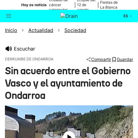
Fiestas de
|
|
Hoy es noticia
cáncer
12 de
La Blanca
colorrectal
agosto
ES
Inicio
Actualidad
Sociedad
Actualidad
Buscador
Política
Escuchar
DERRUMBE DE ONDARROA
Compartir
Guardar
Cultura
Sin acuerdo entre el Gobierno
Vasco y el ayuntamiento de
Ikusmiran
Ondarroa
Eguraldia