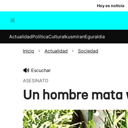
Hoy es noticia
Actualidad
Política
Cul
Actualidad
Política
Cultura
Ikusmiran
Eguraldia
Sociedad
Elecciones
Economía
Inicio
Actualidad
Sociedad
Internacional
Escuchar
ASESINATO
Un hombre mata y