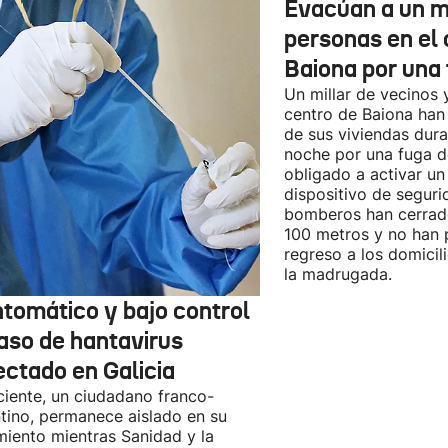
Evacúan a un mi
personas en el 
Baiona por una 
Un millar de vecinos 
centro de Baiona han
de sus viviendas dur
noche por una fuga d
obligado a activar un
dispositivo de seguri
bomberos han cerrad
100 metros y no han 
regreso a los domicil
la madrugada.
ntomático y bajo control
caso de hantavirus
ectado en Galicia
ciente, un ciudadano franco-
tino, permanece aislado en su
miento mientras Sanidad y la