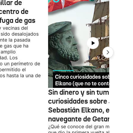
llar de
centro de
fuga de gas
y vecinas del
 sido desalojados
ante la pasada
e gas que ha
 amplio
dad. Los
o un perímetro de
permitido el
ios hasta la una de
Sin dinero y sin tumba: cin
curiosidades sobre Juan
Sebastián Elkano, el gran
navegante de Getaria
¿Qué se conoce del gran marino vas
que dio la primera vuelta al mundo?