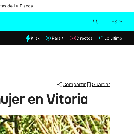
stas de La Blanca
ES
dia
Klisk
Para ti
Directos
Lo último
Klisk
Directos
Para ti
Compartir
Guardar
jer en Vitoria
Lo último