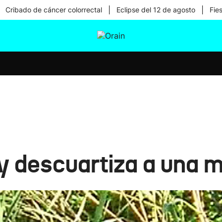
|
|
Cribado de cáncer colorrectal
Eclipse del 12 de agosto
Fie
tura
Ikusmiran
Egural
Salud
Tecnología
 descuartiza a una mu