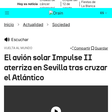
Fiestas de
|
|
Hoy es noticia
cáncer
12 de
La Blanca
colorrectal
agosto
ES
Inicio
Actualidad
Sociedad
Actualidad
Buscador
Política
Escuchar
VUELTA AL MUNDO
Compartir
Guardar
Cultura
El avión solar Impulse II
aterriza en Sevilla tras cruzar
Ikusmiran
el Atlántico
Eguraldia