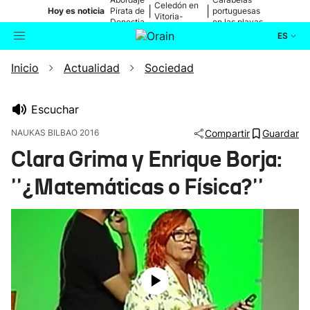
Celedón en
|
|
Hoy es noticia
Pirata de
portuguesas
Vitoria-
Donostia
en las playas
Gasteiz
ES
Inicio
Actualidad
Sociedad
Actualidad
Buscador
Política
Escuchar
NAUKAS BILBAO 2016
Compartir
Guardar
Cultura
Clara Grima y Enrique Borja:
''¿Matemáticas o Física?''
Ikusmiran
Eguraldia