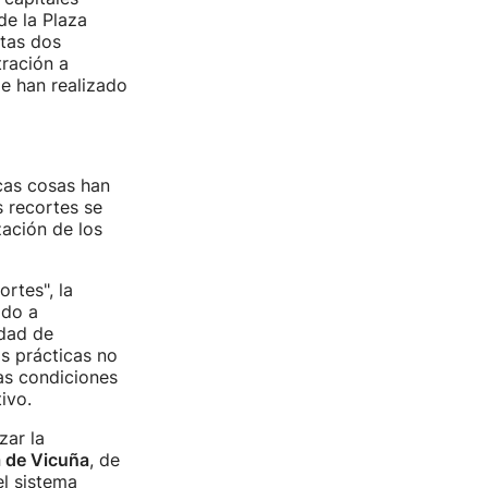
 de la Plaza
stas dos
tración a
de han realizado
cas cosas han
 recortes se
zación de los
rtes", la
ado a
ldad de
as prácticas no
las condiciones
ivo.
zar la
a de Vicuña
, de
l sistema