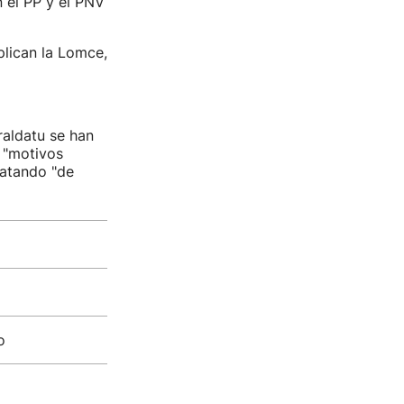
 el PP y el PNV
plican la Lomce,
raldatu se han
 "motivos
ratando "de
o