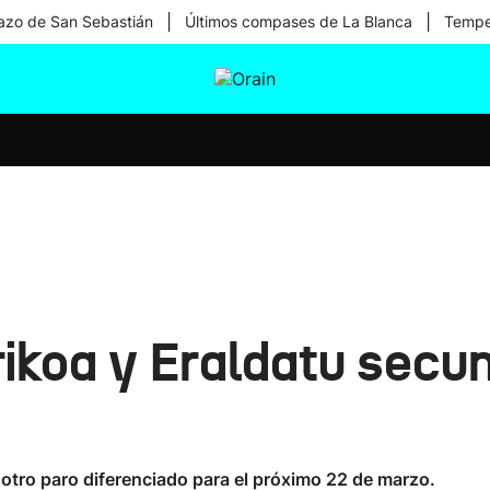
|
|
zo de San Sebastián
Últimos compases de La Blanca
Temper
tura
Ikusmiran
Egural
Salud
Tecnología
ikoa y Eraldatu secu
otro paro diferenciado para el próximo 22 de marzo.