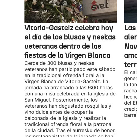
Vitoria-Gasteiz celebra hoy
Las
el día de los blusas y neskas
aler
veteranas dentro de las
Nav
fiestas de la Virgen Blanca
amar
Cerca de 300 blusas y neskas
terr
veteranos han participado este sábado
El ca
en la tradicional ofrenda floral a la
gener
Virgen Blanca de Vitoria-Gasteiz. La
la ta
jornada ha arrancado a las 9:00 horas
racha
con una misa celebrada en la iglesia de
hecho
San Miguel. Posteriormente, los
del E
veteranos han degustado rosquillas y
creci
vino dulce antes de ocupar la
barra
balconada de la iglesia y realizar la
tradicional ofrenda floral a la patrona
de la ciudad. Tras el aurresku de honor,
los protagonistas de la jornada se han