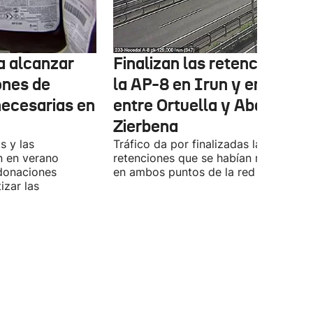
ta alcanzar
Finalizan las retenciones e
ones de
la AP-8 en Irun y en la A-8
necesarias en
entre Ortuella y Abanto-
Zierbena
s y las
Tráfico da por finalizadas las
n en verano
retenciones que se habían registrado
 donaciones
en ambos puntos de la red viaria vas
izar las