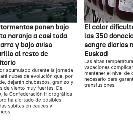
 tormentas ponen bajo
El calor dificul
ta naranja a casi toda
las 350 donaci
arra y bajo aviso
sangre diarias 
illo al resto de
Euskadi
itorio
Las altas temperatura
vacaciones complica
lor acumulado durante la jornada
mantener el nivel de
ará nubes de evolución que, por
necesario para garant
rde, dejarán chubascos, granizo y
transfusiones.
s de viento muy fuertes. De
, la Confederación Hidrográfica
bro ha alertado de posibles
das súbitas en cauces y
ncos.