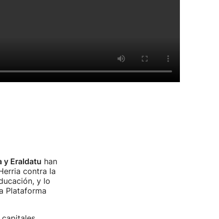
 y Eraldatu
han
erria contra la
ducación, y lo
la Plataforma
 capitales