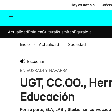
Hoy es noticia
Cañona
Actualidad
Política
Cul
Actualidad
Política
Cultura
Ikusmiran
Eguraldia
Sociedad
Elecciones
Economía
Inicio
Actualidad
Sociedad
Internacional
Escuchar
EN EUSKADI Y NAVARRA
UGT, CC.OO., Herr
Educación
Por su parte, ELA, LAB y Steilas han convocado 