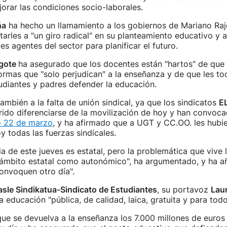
orar las condiciones socio-laborales.
ña
ha hecho un llamamiento a los gobiernos de Mariano Raj
starles a "un giro radical" en su planteamiento educativo y 
es agentes del sector para planificar el futuro.
gote
ha asegurado que los docentes están "hartos" de que 
rmas que "solo perjudican" a la enseñanza y de que les to
udiantes y padres defender la educación.
también a la falta de unión sindical, ya que los sindicatos
E
ido diferenciarse de la movilización de hoy y han convoc
o 22 de marzo
, y ha afirmado que a UGT y CC.OO. les hubi
 todas las fuerzas sindicales.
a de este jueves es estatal, pero la problemática que vive 
l ámbito estatal como autonómico", ha argumentado, y ha a
onvoquen otro día".
asle Sindikatua-Sindicato de Estudiantes
, su portavoz
Lau
 educación "pública, de calidad, laica, gratuita y para todo
ue se devuelva a la enseñanza los 7.000 millones de euros