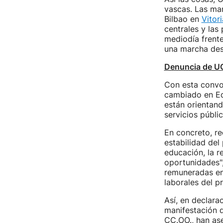
vascas. Las mar
Bilbao en
Vitor
centrales y las
mediodía frent
una marcha des
Denuncia de U
Con esta convoc
cambiado en Ed
están orientand
servicios públic
En concreto, re
estabilidad del
educación, la r
oportunidades",
remuneradas en 
laborales del p
Así, en declar
manifestación d
CC.OO., han ase