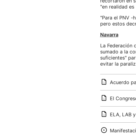
recortaron en s
"en realidad es
"Para el PNV -h
pero estos decr
Navarra
La Federación d
sumado a la co
suficientes" pa
evitar la paral
Acuerdo pa
El Congres
ELA, LAB y
Manifestac