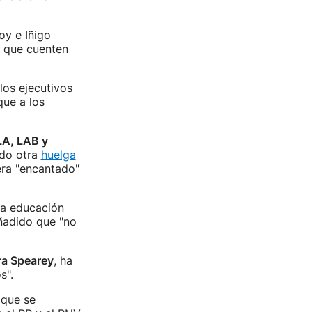
oy e Iñigo
a que cuenten
los ejecutivos
que a los
LA, LAB y
ado otra
huelga
era "encantado"
la educación
ñadido que "no
ra Spearey
, ha
s".
 que se