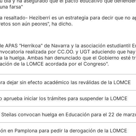
u día y ha asegurado que el pacto educativo que defienden
 una farsa"
a resaltado- Heziberri es un estrategia para decir que no a
etos son aún peores", ha dicho.
e APAS "Herrikoa" de Navarra y la asociación estudiantil E
nvocatoria realizada por CC.OO. y UGT aduciendo que hay
ra la huelga. Ambas han denunciado que el Gobierno esté t
ización de la LOMCE acordada por el Congreso".
ra dejar sin efecto académico las reválidas de la LOMCE
o aprueba iniciar los trámites para suspender la LOMCE
 Steilas convocan huelga en Educación para el 22 de marz
ión en Pamplona para pedir la derogación de la LOMCE