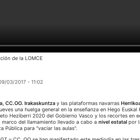
ación de la LOMCE
09/03/2017 - 11:02
, CC.OO. Irakaskuntza
y las plataformas navarras
Herrikoa
jueves una huelga general en la enseñanza en Hego Euskal H
to Heziberri 2020 del Gobierno Vasco y los recortes en e
l marco del llamamiento llevado a cabo a
nivel estatal
por 
a Pública para "vaciar las aulas".
UGT y CC. OO se han manifestado este mediodía en las tres