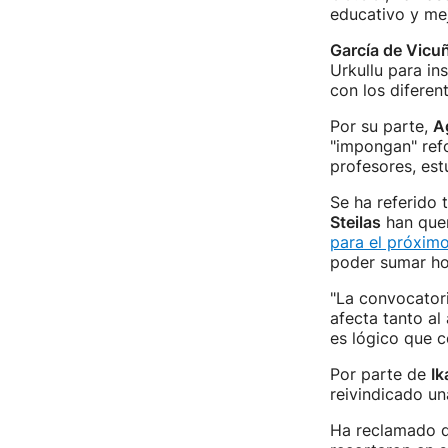
educativo y mej
García de Vicu
Urkullu para in
con los diferent
Por su parte,
A
"impongan" refo
profesores, est
Se ha referido 
Steilas
han quer
para el próxim
poder sumar hoy
"La convocatori
afecta tanto a
es lógico que c
Por parte de
Ik
reivindicado una
Ha reclamado q