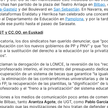
chas han partido de la plaza del Teatro Arriaga en
Bilbao
,
ia-Gasteiz
y del Boulevard en
San Sebastián
. En Navarra, e
 plataformas Eraldatu y Herrikoa han celebrado una concen
e al Departamento de Educación en
Pamplona
, y por la tar
de ese punto hasta el paseo de Sarasate.
GT y CC.OO, en Euskadi
atoria, los dos sindicatos han querido denunciar, que "po
ucación con los nuevos gobiernos de PP y PNV" y que "los
o a la sustitución del derecho a la educación por la privati
os".
claman la derogación de la LOMCE, la reversión de los "reco
 profesorado interino, el incremento del presupuesto dedic
ecuperación de un sistema de becas que garantice "la igua
 la eliminación de las contrarreformas universitarias y de l
FP, la recuperación de las plantillas, la "dignificación" de 
rofesorado y el "freno a la privatización" del sistema educat
aciones a los medios de comunicación poco antes de comen
e Bilbao, tanto
Arantza Agote
, de UGT, como
Pablo Garcí
gurado que las movilizaciones de hoy tratan de defender e