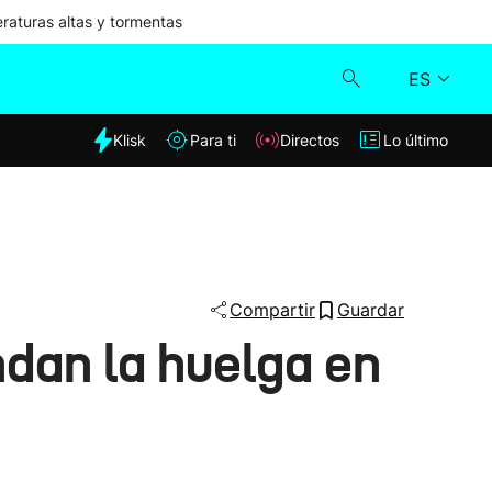
aturas altas y tormentas
ES
dia
Klisk
Para ti
Directos
Lo último
Klisk
Directos
Para ti
Compartir
Guardar
ndan la huelga en
Lo último