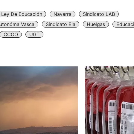
Ley De Educación
Navarra
Sindicato LAB
utonóma Vasca
Sindicato Ela
Huelgas
Educac
CCOO
UGT