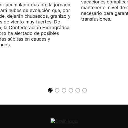
vacaciones complica
lor acumulado durante la jornada
mantener el nivel de
ará nubes de evolución que, por
necesario para garant
rde, dejarán chubascos, granizo y
transfusiones.
s de viento muy fuertes. De
, la Confederación Hidrográfica
bro ha alertado de posibles
das súbitas en cauces y
ncos.