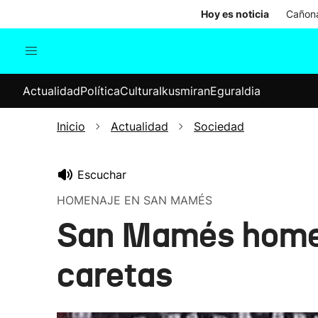
Hoy es noticia
Cañona
Actualidad
Política
Cul
Actualidad
Política
Cultura
Ikusmiran
Eguraldia
Sociedad
Elecciones
Economía
Inicio
Actualidad
Sociedad
Internacional
Escuchar
HOMENAJE EN SAN MAMÉS
San Mamés homen
caretas