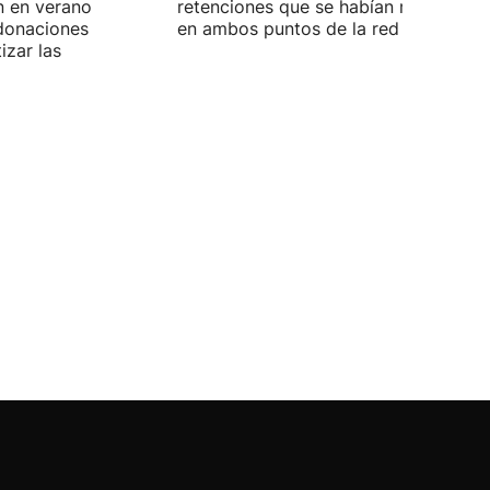
n en verano
retenciones que se habían registrado
 donaciones
en ambos puntos de la red viaria vas
izar las