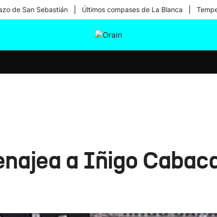
|
|
zo de San Sebastián
Últimos compases de La Blanca
Temper
tura
Ikusmiran
Egural
Salud
Tecnología
ajea a Iñigo Cabaca