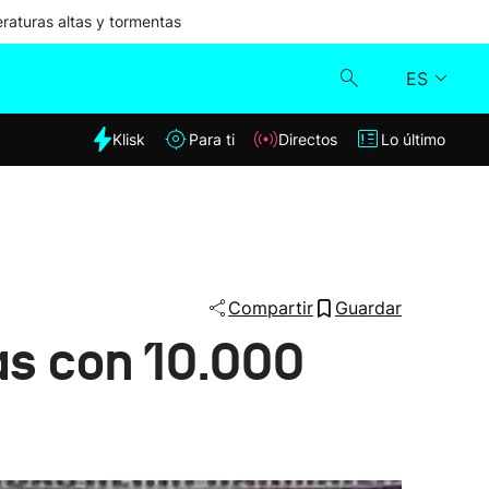
aturas altas y tormentas
ES
dia
Klisk
Para ti
Directos
Lo último
Klisk
Directos
Para ti
Compartir
Guardar
s con 10.000
Lo último