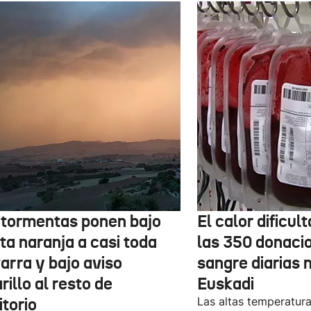
 tormentas ponen bajo
El calor dificul
ta naranja a casi toda
las 350 donaci
arra y bajo aviso
sangre diarias 
illo al resto de
Euskadi
itorio
Las altas temperatura