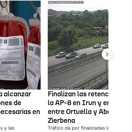
ta alcanzar
Finalizan las retenciones e
ones de
la AP-8 en Irun y en la A-8
necesarias en
entre Ortuella y Abanto-
Zierbena
s y las
Tráfico da por finalizadas las