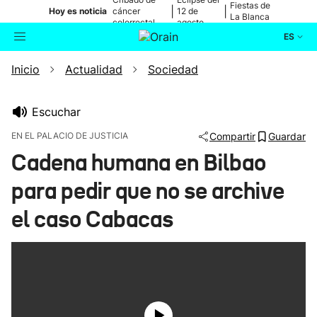
Fiestas de
|
|
Hoy es noticia
cáncer
12 de
La Blanca
colorrectal
agosto
ES
Inicio
Actualidad
Sociedad
Actualidad
Buscador
Política
Escuchar
EN EL PALACIO DE JUSTICIA
Compartir
Guardar
Cultura
Cadena humana en Bilbao
para pedir que no se archive
Ikusmiran
el caso Cabacas
Eguraldia