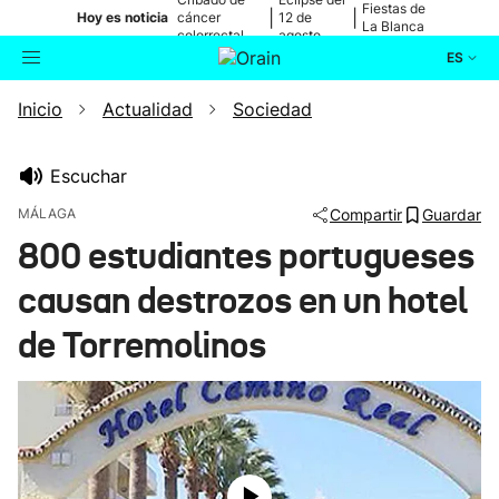
Fiestas de
|
|
Hoy es noticia
cáncer
12 de
La Blanca
colorrectal
agosto
ES
Inicio
Actualidad
Sociedad
Actualidad
Buscador
Política
Escuchar
MÁLAGA
Compartir
Guardar
Cultura
800 estudiantes portugueses
causan destrozos en un hotel
Ikusmiran
de Torremolinos
Eguraldia