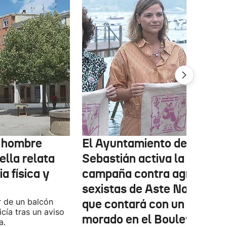
l hombre
El Ayuntamiento de San
ella relata
Sebastián activa la
a física y
campaña contra agresione
sexistas de Aste Nagusia,
r de un balcón
que contará con un punto
icía tras un aviso
morado en el Boulevard
a.