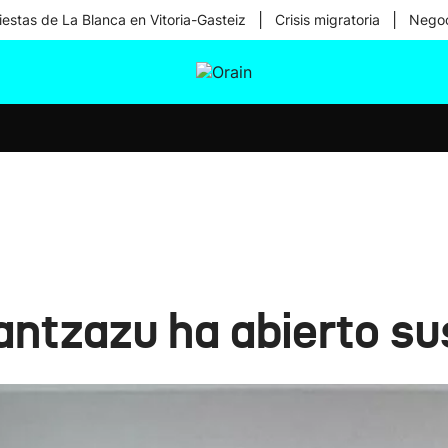
|
|
iestas de La Blanca en Vitoria-Gasteiz
Crisis migratoria
Negoc
tura
Ikusmiran
Egural
Salud
Tecnología
antzazu ha abierto su