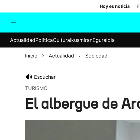
Hoy es noticia
F
Actualidad
Política
Cul
Actualidad
Política
Cultura
Ikusmiran
Eguraldia
Sociedad
Elecciones
Economía
Inicio
Actualidad
Sociedad
Internacional
Escuchar
TURISMO
El albergue de Ar