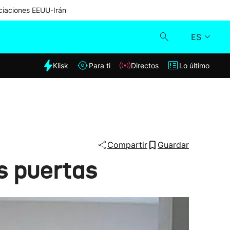
iaciones EEUU-Irán
ES
dia
Klisk
Para ti
Directos
Lo último
Klisk
Directos
Para ti
Compartir
Guardar
s puertas
Lo último