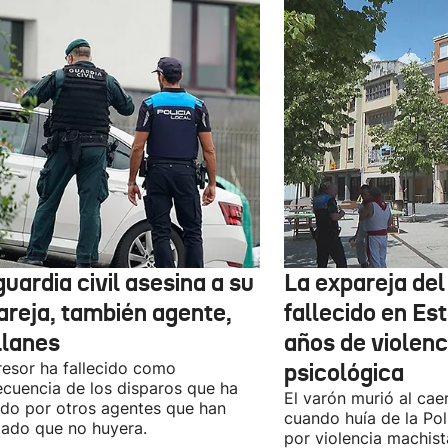
uardia civil asesina a su
La expareja de
areja, también agente,
fallecido en Est
Llanes
años de violenci
resor ha fallecido como
psicológica
cuencia de los disparos que ha
El varón murió al cae
ido por otros agentes que han
cuando huía de la Pol
tado que no huyera.
por violencia machist