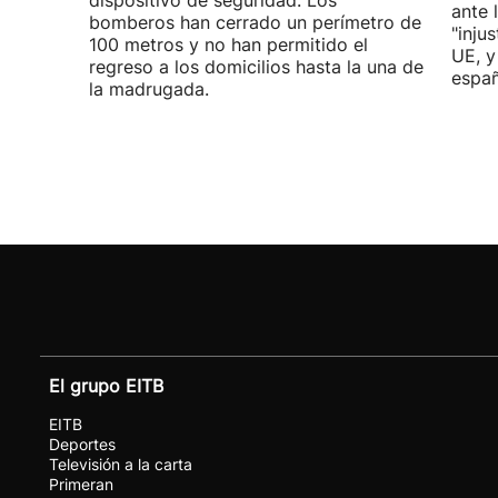
dispositivo de seguridad. Los
ante 
bomberos han cerrado un perímetro de
"inju
100 metros y no han permitido el
UE, y
regreso a los domicilios hasta la una de
españ
la madrugada.
El grupo EITB
EITB
Deportes
Televisión a la carta
Primeran