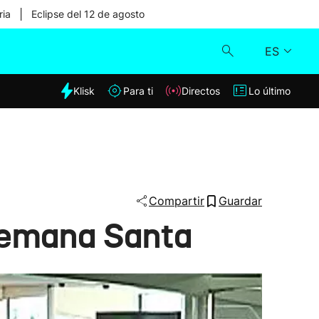
|
ria
Eclipse del 12 de agosto
ES
dia
Klisk
Para ti
Directos
Lo último
Klisk
Directos
Para ti
Compartir
Guardar
Semana Santa
Lo último