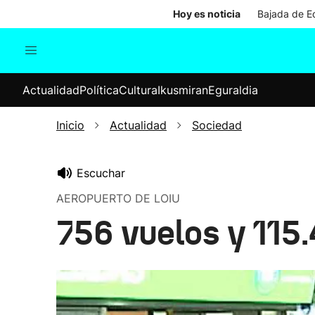
Hoy es noticia
Bajada de Ed
Actualidad
Política
Cul
Actualidad
Política
Cultura
Ikusmiran
Eguraldia
Sociedad
Elecciones
Economía
Inicio
Actualidad
Sociedad
Internacional
Escuchar
AEROPUERTO DE LOIU
756 vuelos y 115