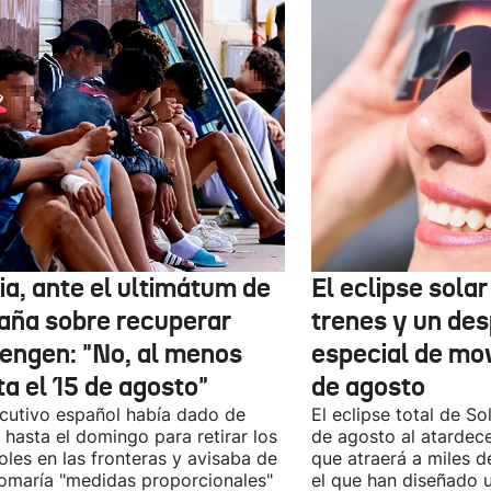
ia, ante el ultimátum de
El eclipse sola
aña sobre recuperar
trenes y un des
engen: "No, al menos
especial de mov
ta el 15 de agosto"
de agosto
ecutivo español había dado de
El eclipse total de Sol
 hasta el domingo para retirar los
de agosto al atardec
oles en las fronteras y avisaba de
que atraerá a miles d
omaría "medidas proporcionales"
el que han diseñado 