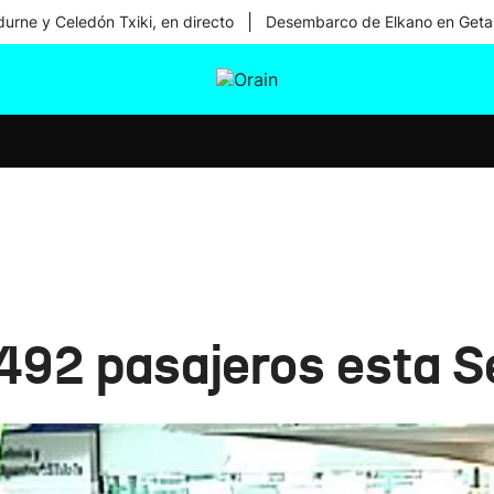
|
urne y Celedón Txiki, en directo
Desembarco de Elkano en Geta
tura
Ikusmiran
Egural
Salud
Tecnología
.492 pasajeros esta 