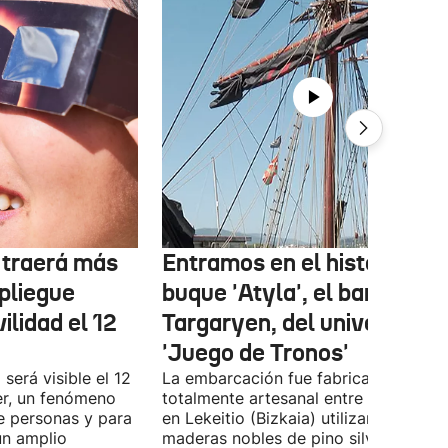
r traerá más
Entramos en el histórico
pliegue
buque 'Atyla', el barco
ilidad el 12
Targaryen, del universo de
'Juego de Tronos'
 será visible el 12
La embarcación fue fabricada de for
er, un fenómeno
totalmente artesanal entre 1980 y 19
e personas y para
en Lekeitio (Bizkaia) utilizando
un amplio
maderas nobles de pino silvestre, rob