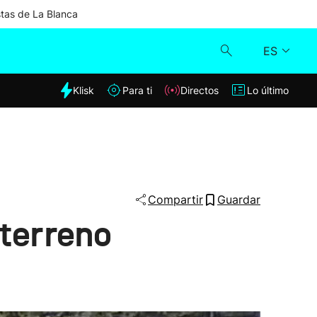
stas de La Blanca
ES
dia
Klisk
Para ti
Directos
Lo último
Klisk
Directos
Para ti
Compartir
Guardar
 terreno
Lo último