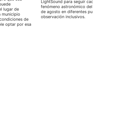
LightSound para seguir cada fase del
 puede
fenómeno astronómico del próximo 1
l lugar de
de agosto en diferentes puntos de
n municipio
observación inclusivos.
condiciones de
ible optar por esa