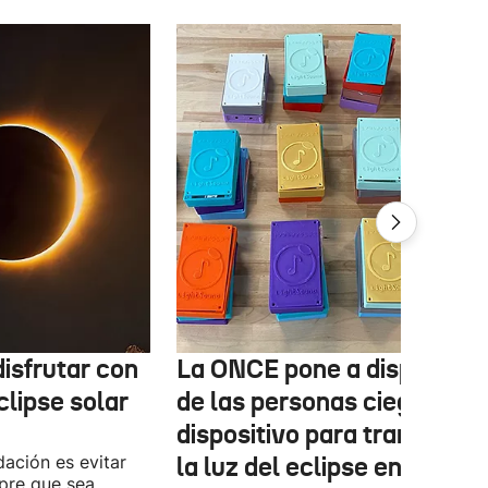
isfrutar con
La ONCE pone a disposició
clipse solar
de las personas ciegas un
dispositivo para transform
ación es evitar
la luz del eclipse en sonido
mpre que sea