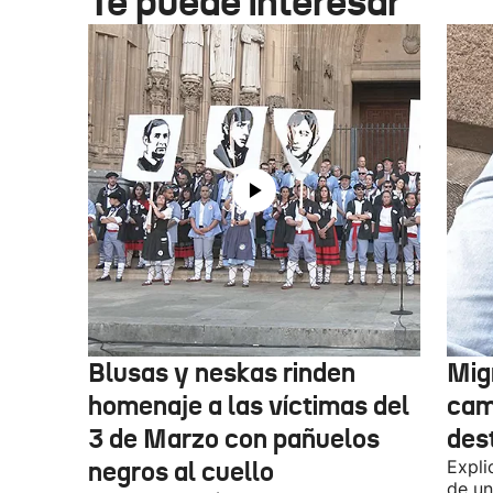
Te puede interesar
Blusas y neskas rinden
Mig
homenaje a las víctimas del
cam
3 de Marzo con pañuelos
des
negros al cuello
Expli
de un