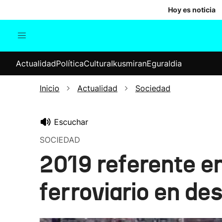
Hoy es noticia
Actualidad
Política
Cul
Actualidad
Política
Cultura
Ikusmiran
Eguraldia
Sociedad
Elecciones
Economía
Inicio
Actualidad
Sociedad
Internacional
Escuchar
SOCIEDAD
2019 referente en
ferroviario en de