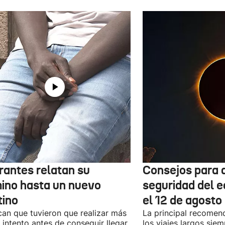
rantes relatan su
Consejos para d
ino hasta un nuevo
seguridad del e
tino
el 12 de agosto
can que tuvieron que realizar más
La principal recomend
 intento antes de conseguir llegar
los viajes largos sie