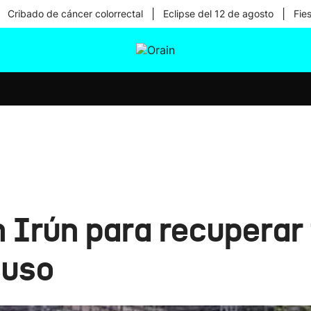
|
|
Cribado de cáncer colorrectal
Eclipse del 12 de agosto
Fie
tura
Ikusmiran
Egural
Salud
Tecnología
 Irún para recuperar
suso