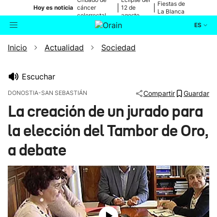
Fiestas de
|
|
Hoy es noticia
cáncer
12 de
La Blanca
colorrectal
agosto
ES
Inicio
Actualidad
Sociedad
Actualidad
Buscador
Política
Escuchar
DONOSTIA-SAN SEBASTIÁN
Compartir
Guardar
Cultura
La creación de un jurado para
la elección del Tambor de Oro,
Ikusmiran
a debate
Eguraldia