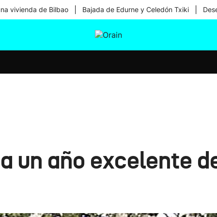
|
|
una vivienda de Bilbao
Bajada de Edurne y Celedón Txiki
Dese
tura
Ikusmiran
Egural
Salud
Tecnología
 a un año excelente d