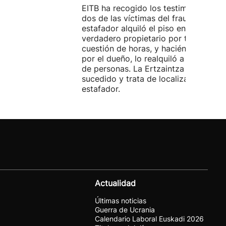
EITB ha recogido los testimonios de
dos de las víctimas del fraude. El
estafador alquiló el piso en Airbnb a 
verdadero propietario por tres días. 
cuestión de horas, y haciéndose pasa
por el dueño, lo realquiló a una doce
de personas. La Ertzaintza investiga 
sucedido y trata de localizar al
estafador.
Actualidad
Últimas noticias
Guerra de Ucrania
Calendario Laboral Euskadi 2026