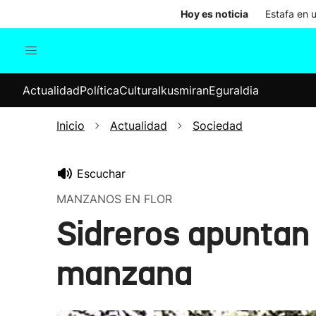
Hoy es noticia
Estafa en 
Actualidad
Política
Cul
Actualidad
Política
Cultura
Ikusmiran
Eguraldia
Sociedad
Elecciones
Economía
Inicio
Actualidad
Sociedad
Internacional
Escuchar
MANZANOS EN FLOR
Sidreros apuntan
manzana