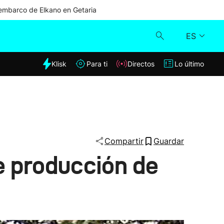
mbarco de Elkano en Getaria
ES
dia
Klisk
Para ti
Directos
Lo último
Klisk
Directos
Para ti
Compartir
Guardar
e producción de
Lo último