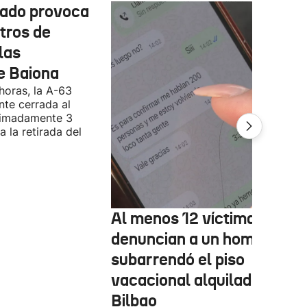
cado provoca
tros de
las
e Baiona
 horas, la A-63
te cerrada al
ximadamente 3
 la retirada del
Al menos 12 víctimas
denuncian a un hombre qu
subarrendó el piso
vacacional alquilado en
Bilbao