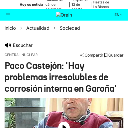
Fiestas de
|
|
Hoy es noticia
cáncer
12 de
La Blanca
colorrectal
agosto
ES
Inicio
Actualidad
Sociedad
Actualidad
Buscador
Política
Escuchar
CENTRAL NUCLEAR
Compartir
Guardar
Cultura
Paco Castejón: 'Hay
problemas irresolubles de
Ikusmiran
corrosión interna en Garoña'
Eguraldia