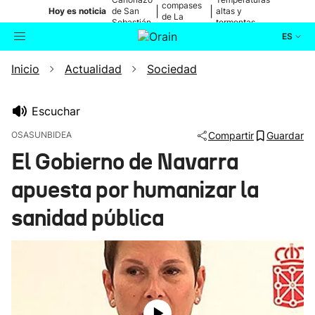
compases
|
|
Hoy es noticia
de San
altas y
de La
Sebastián
tormentas
Blanca
ES
Inicio
Actualidad
Sociedad
Actualidad
Buscador
Política
Escuchar
OSASUNBIDEA
Compartir
Guardar
Cultura
El Gobierno de Navarra
apuesta por humanizar la
Ikusmiran
sanidad pública
Eguraldia