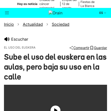
Fiestas de
|
|
Hoy es noticia
cáncer
12 de
La Blanca
colorrectal
agosto
ES
Inicio
Actualidad
Sociedad
Actualidad
Buscador
Política
Escuchar
EL USO DEL EUSKERA
Compartir
Guardar
Cultura
Sube el uso del euskera en las
aulas, pero baja su uso en la
Ikusmiran
calle
Eguraldia