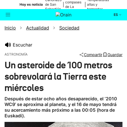
compases
|
|
Hoy es noticia
de San
altas y
de La
Sebastián
tormentas
Blanca
ES
Inicio
Actualidad
Sociedad
Actualidad
Buscador
Política
Escuchar
ASTRONOMÍA
Compartir
Guardar
Cultura
Un asteroide de 100 metros
sobrevolará la Tierra este
Ikusmiran
miércoles
Eguraldia
Después de estar ocho años desaparecido, el ‘2010
WC9’ se aproxima al planeta, y el 16 de mayo tendrá
su acercamiento más próximo a las 00:05 (hora de
Euskadi).