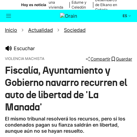
una
Edurne y
|
|
Hoy es noticia
de Elkano en
vivienda
Celedón
Getaria
de Bilbao
Txiki
ES
Inicio
Actualidad
Sociedad
Actualidad
Buscador
Política
Escuchar
VIOLENCIA MACHISTA
Compartir
Guardar
Cultura
Fiscalía, Ayuntamiento y
Gobierno navarro recurren el
Ikusmiran
auto de libertad de 'La
Eguraldia
Manada'
El mismo tribunal resolverá los recursos, pero si los
condenados pagan su fianza saldrán en libertad,
aunque aún no se hayan resuelto.