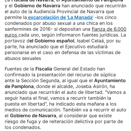
y el
Gobierno de Navarra
han anunciado que recurrirán
el auto de la Audiencia Provincial de Navarra que
permite la
excarcelación de 'La Manada'
-los cinco
condenados por abuso sexual a una chica en los
sanfermines de 2016- si depositan una
fianza de 6.000
euros
cada uno, según informaron fuentes jurídicas. La
portavoz d
el Gobierno español
, Isabel Celaá, por su
parte, ha anunciado que el Ejecutivo estudiará
personarse en el caso en defensa de las víctimas de
abusos sexuales
Fuentes de la
Fiscalía
General del Estado han
confirmado la presentación del recurso de súplica
ante la Sección Segunda, al igual que el
Ayuntamiento
de Pamplona
, donde el alcalde, Joseba Asirón, ha
anunciado que recurrirán el auto de libertad. "Vamos a
seguir hasta el final, vamos a recurrir también la
puesta en libertad", ha indicado esta mañana a los
medios de comunicación. También va a recurrir el auto
el
Gobierno de Navarra
, al considerar que existe
riesgo de fuga y de reiteración delictiva por parte de
los condenados.