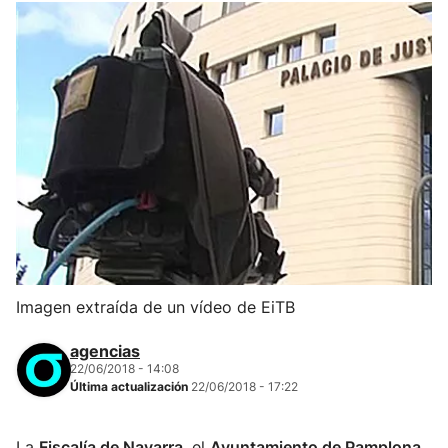
Imagen extraída de un vídeo de EiTB
agencias
22/06/2018 - 14:08
Última actualización
22/06/2018 - 17:22
La
Fiscalía de Navarra
, el
Ayuntamiento de Pamplona