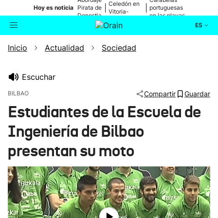
Celedón en
|
|
Hoy es noticia
Pirata de
portuguesas
Vitoria-
Donostia
en las playas
Gasteiz
ES
Inicio
Actualidad
Sociedad
Actualidad
Buscador
Política
Escuchar
BILBAO
Compartir
Guardar
Cultura
Estudiantes de la Escuela de
Ingeniería de Bilbao
Ikusmiran
presentan su moto
Eguraldia