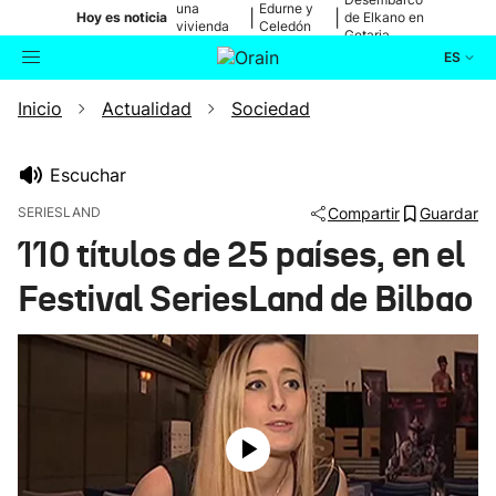
una
Edurne y
|
|
Hoy es noticia
de Elkano en
vivienda
Celedón
Getaria
de Bilbao
Txiki
ES
Inicio
Actualidad
Sociedad
Actualidad
Buscador
Política
Escuchar
SERIESLAND
Compartir
Guardar
Cultura
110 títulos de 25 países, en el
Festival SeriesLand de Bilbao
Ikusmiran
Eguraldia