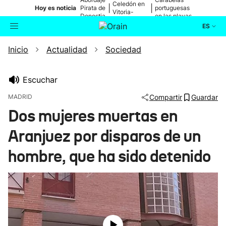
Celedón en
|
|
Hoy es noticia
Pirata de
portuguesas
Vitoria-
Donostia
en las playas
Gasteiz
ES
Inicio
Actualidad
Sociedad
Actualidad
Buscador
Política
Escuchar
MADRID
Compartir
Guardar
Cultura
Dos mujeres muertas en
Aranjuez por disparos de un
Ikusmiran
hombre, que ha sido detenido
Eguraldia