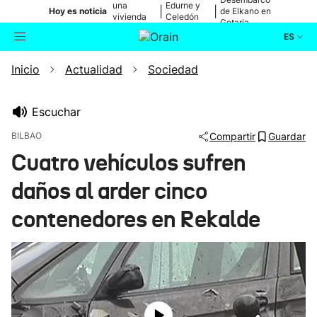
una
Edurne y
|
|
Hoy es noticia
de Elkano en
vivienda
Celedón
Getaria
de Bilbao
Txiki
ES
Inicio
Actualidad
Sociedad
Actualidad
Buscador
Política
Escuchar
BILBAO
Compartir
Guardar
Cultura
Cuatro vehículos sufren
daños al arder cinco
Ikusmiran
contenedores en Rekalde
Eguraldia