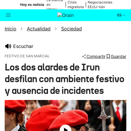
Crisis
Negociaciones
|
|
Hoy es noticia
en
migratoria
EEUU-Irán
Vitoria-
Gasteiz
ES
Inicio
Actualidad
Sociedad
Actualidad
Buscador
Política
Escuchar
FESTIVO DE SAN MARCIAL
Compartir
Guardar
Cultura
Los dos alardes de Irun
desfilan con ambiente festivo
Ikusmiran
y ausencia de incidentes
Eguraldia