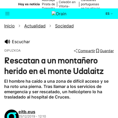
Celedón en
|
|
Hoy es noticia
Pirata de
portuguesas
Vitoria-
Donostia
en las playas
Gasteiz
ES
Inicio
Actualidad
Sociedad
Actualidad
Buscador
Política
Escuchar
GIPUZKOA
Compartir
Guardar
Cultura
Rescatan a un montañero
herido en el monte Udalaitz
Ikusmiran
El hombre ha caído a una zona de difícil acceso y se
Eguraldia
ha roto una pierna. Tras llamar a los servicios de
emergencia y ser rescatado, un helicóptero lo ha
trasladado al hospital de Cruces.
eitb.eus
25/12/2019 - 12:10