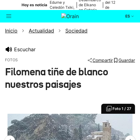
Edurne y
del 12
|
|
Hoy es noticia
de Elkano
Celedón Txiki,
de
en Getaria
en directo
agosto
ES
Inicio
Actualidad
Sociedad
Actualidad
Buscador
Política
Escuchar
FOTOS
Compartir
Guardar
Cultura
Filomena tiñe de blanco
nuestros paisajes
Ikusmiran
Eguraldia
Foto
1 / 27