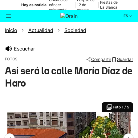
Fiestas de
|
|
Hoy es noticia
cáncer
12 de
La Blanca
colorrectal
agosto
ES
Inicio
Actualidad
Sociedad
Actualidad
Buscador
Política
Escuchar
FOTOS
Compartir
Guardar
Cultura
Así será la calle María Díaz de
Haro
Ikusmiran
Eguraldia
Foto
1 / 5