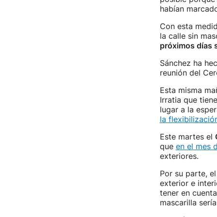
habían marcado
Con esta medida
la calle sin mas
próximos días 
Sánchez ha hech
reunión del Cer
Esta misma mañ
Irratia que tien
lugar a la espe
la flexibilizaci
Este martes el
que
en el mes d
exteriores.
Por su parte, e
exterior e inter
tener en cuenta
mascarilla sería