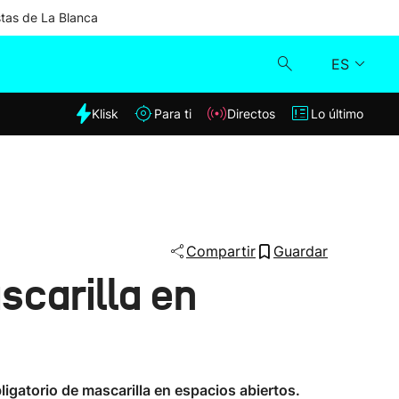
stas de La Blanca
ES
dia
Klisk
Para ti
Directos
Lo último
Klisk
Directos
Para ti
Compartir
Guardar
scarilla en
Lo último
bligatorio de mascarilla en espacios abiertos.