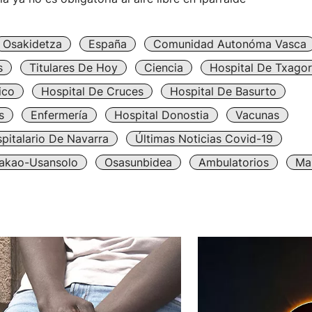
Osakidetza
España
Comunidad Autonóma Vasca
s
Titulares De Hoy
Ciencia
Hospital De Txagor
ico
Hospital De Cruces
Hospital De Basurto
s
Enfermería
Hospital Donostia
Vacunas
pitalario De Navarra
Últimas Noticias Covid-19
dakao-Usansolo
Osasunbidea
Ambulatorios
Mas