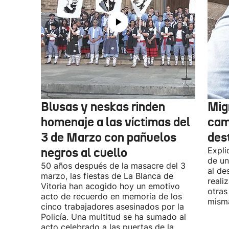
Blusas y neskas rinden
Mig
homenaje a las víctimas del
cam
3 de Marzo con pañuelos
des
negros al cuello
Expli
de un
50 años después de la masacre del 3
al de
marzo, las fiestas de La Blanca de
reali
Vitoria han acogido hoy un emotivo
otras
acto de recuerdo en memoria de los
misma
cinco trabajadores asesinados por la
Policía. Una multitud se ha sumado al
acto celebrado a las puertas de la