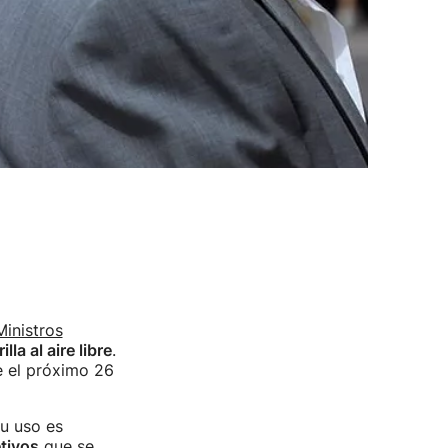
inistros
lla al aire libre
.
e el próximo 26
su uso es
tivos
que se