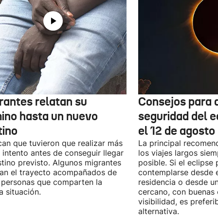
rantes relatan su
Consejos para d
ino hasta un nuevo
seguridad del e
tino
el 12 de agosto
can que tuvieron que realizar más
La principal recomend
 intento antes de conseguir llegar
los viajes largos sie
stino previsto. Algunos migrantes
posible. Si el eclipse
zan el trayecto acompañados de
contemplarse desde e
 personas que comparten la
residencia o desde u
 situación.
cercano, con buenas 
visibilidad, es prefer
alternativa.