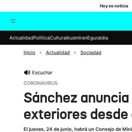
Hoy es noticia
Actualidad
Política
Cul
Actualidad
Política
Cultura
Ikusmiran
Eguraldia
Sociedad
Elecciones
Economía
Inicio
Actualidad
Sociedad
Internacional
Escuchar
CORONAVIRUS
Sánchez anuncia e
exteriores desde 
El jueves, 24 de junio, habrá un Consejo de Minis