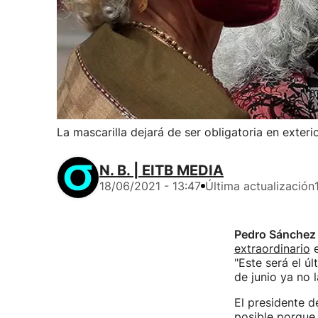
La mascarilla dejará de ser obligatoria en exterio
N. B. | EITB MEDIA
18/06/2021 - 13:47
Última actualización
Pedro Sánchez
extraordinario
e
"Este será el ú
de junio ya no 
El presidente d
posible porque 