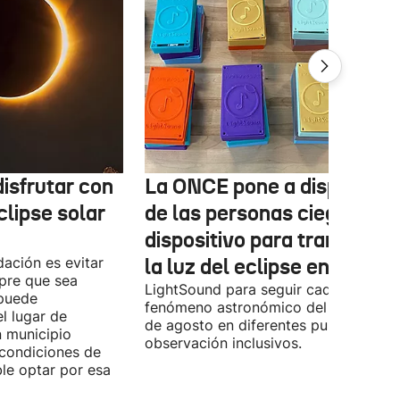
isfrutar con
La ONCE pone a disposició
clipse solar
de las personas ciegas un
dispositivo para transform
ación es evitar
la luz del eclipse en sonido
mpre que sea
LightSound para seguir cada fase del
 puede
fenómeno astronómico del próximo 1
l lugar de
de agosto en diferentes puntos de
n municipio
observación inclusivos.
condiciones de
ible optar por esa