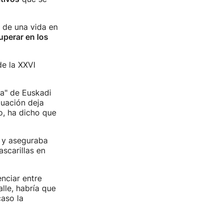
r de una vida en
uperar en los
de la XXVI
ia" de Euskadi
tuación deja
do, ha dicho que
a y aseguraba
scarillas en
nciar entre
alle, habría que
caso la