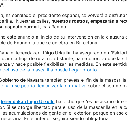
".
, ha señalado el presidente español, se volverá a disfruta
carilla. "Nuestras calles,
nuestros rostros, empezarán a rec
su aspecto normal
", ha añadido.
o este anuncio al inicio de su intervención en la clausura 
cle de Economía que se celebra en Barcelona.
ana el lehendakari,
Iñigo Urkullu
, ha asegurado en "Faktor
e clara la hoja de ruta; no obstante, ha reconocido que la si
ranza y hace posible flexibilizar las medidas. En este senti
ón del uso de la mascarilla puede llegar pronto
.
Gobierno de Navarra
también preveía el fin de la mascarill
e julio se podría flexibilizar la normativa
sobre el uso de ma
l
lehendakari Iñigo Urkullu
ha dicho que "es necesario difere
ior. Si se otorga libertad para el uso de la mascarilla en la c
 las acumulaciones de gente en el exterior, porque en ese 
 necesaria. En el interior seguirá siendo obligatoria".