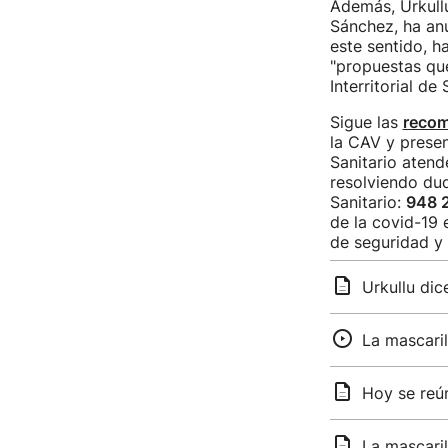
Además, Urkullu
Sánchez, ha anu
este sentido, 
"propuestas que
Interritorial de
Sigue las
reco
la CAV y prese
Sanitario atend
resolviendo dud
Sanitario:
948 
de la covid-19 e
de seguridad y
Urkullu dic
La mascaril
Hoy se reún
La mascarill