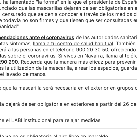
 ha lamentado "la forma" en la que el presidente de Españ
nciado que las mascarillas dejarán de ser obligatorias en el
ha censurado que se den a conocer a través de los medios 
 todavía no son firmes y que tienen que ser consultadas e
 Sanidad".
mendacione
s ante el coronavirus
de las autoridades sanitari
ntas síntomas,
llama a tu centro de salud habitual
. También
erá a las personas en el teléfono 900 20 30 50, ofreciendo
as sobre el coronavirus. Si vives en Navarra, llama al telé
290 290
. Recuerda que la manera más eficaz para prevenir
s la utilización de la mascarilla, airear los espacios, guarda
 el lavado de manos.
e que la mascarilla será necesaria en el exterior en grupos
la dejará de ser obligatoria en exteriores a partir del 26 de
e el LABI institucional para relajar medidas
a ya no es obligatoria al aire libre en Iparralde