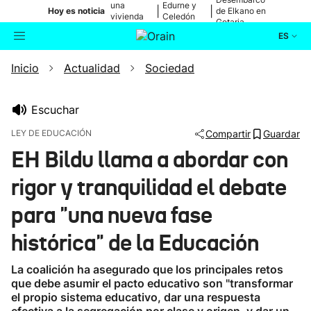
una
Edurne y
|
|
Hoy es noticia
de Elkano en
vivienda
Celedón
Getaria
de Bilbao
Txiki
ES
Inicio
Actualidad
Sociedad
Actualidad
Buscador
Política
Escuchar
LEY DE EDUCACIÓN
Compartir
Guardar
Cultura
EH Bildu llama a abordar con
rigor y tranquilidad el debate
Ikusmiran
para "una nueva fase
Eguraldia
histórica" de la Educación
La coalición ha asegurado que los principales retos
que debe asumir el pacto educativo son "transformar
el propio sistema educativo, dar una respuesta