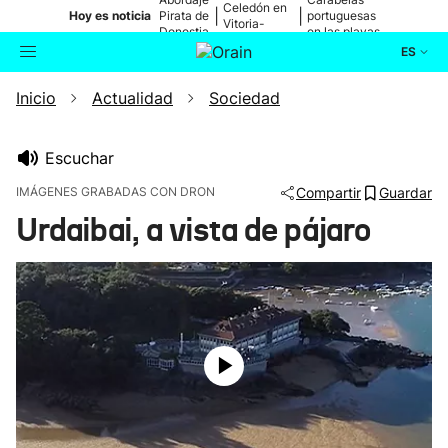
Celedón en
|
|
Hoy es noticia
Pirata de
portuguesas
Vitoria-
Donostia
en las playas
Gasteiz
ES
Inicio
Actualidad
Sociedad
Actualidad
Buscador
Política
Escuchar
IMÁGENES GRABADAS CON DRON
Compartir
Guardar
Cultura
Urdaibai, a vista de pájaro
Ikusmiran
Eguraldia