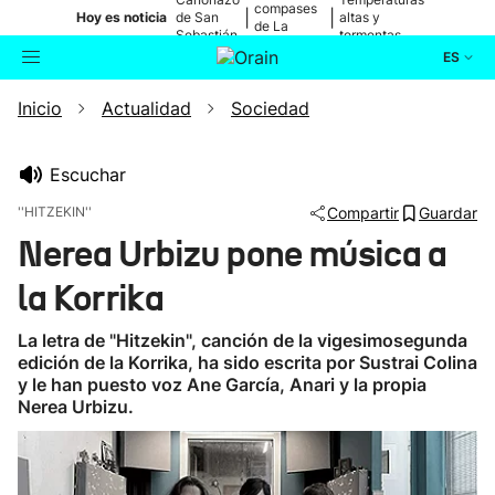
compases
|
|
Hoy es noticia
de San
altas y
de La
Sebastián
tormentas
Blanca
ES
Inicio
Actualidad
Sociedad
Actualidad
Buscador
Política
Escuchar
''HITZEKIN''
Compartir
Guardar
Cultura
Nerea Urbizu pone música a
la Korrika
Ikusmiran
La letra de "Hitzekin", canción de la vigesimosegunda
Eguraldia
edición de la Korrika, ha sido escrita por Sustrai Colina
y le han puesto voz Ane García, Anari y la propia
Nerea Urbizu.