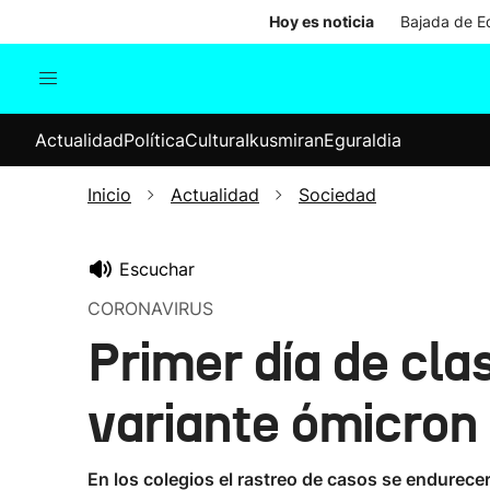
Hoy es noticia
Bajada de Ed
Actualidad
Política
Cul
Actualidad
Política
Cultura
Ikusmiran
Eguraldia
Sociedad
Elecciones
Economía
Inicio
Actualidad
Sociedad
Internacional
Escuchar
CORONAVIRUS
Primer día de cla
variante ómicron
En los colegios el rastreo de casos se endurece