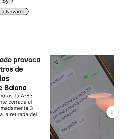
 Hoy
ja Navarra
cado provoca
tros de
las
e Baiona
 horas, la A-63
te cerrada al
ximadamente 3
 la retirada del