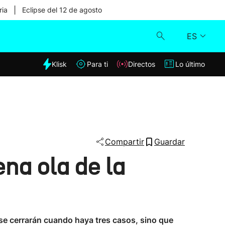
|
ria
Eclipse del 12 de agosto
ES
dia
Klisk
Para ti
Directos
Lo último
Klisk
Directos
Para ti
Compartir
Guardar
ena ola de la
Lo último
 se cerrarán cuando haya tres casos, sino que