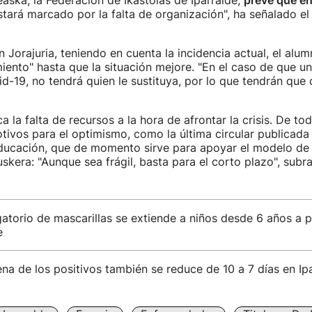
aska, la Federación de Ikastolas de Iparralde,
prevé que e
stará marcado por la falta de organización", ha señalado el
n Jorajuria, teniendo en cuenta la incidencia actual, el alu
ento" hasta que la situación mejore. "En el caso de que un
d-19, no tendrá quien le sustituya, por lo que tendrán que c
a la falta de recursos a la hora de afrontar la crisis. De to
ivos para el optimismo, como la última circular publicada 
Educación, que de momento sirve para apoyar el modelo de
uskera: "Aunque sea frágil, basta para el corto plazo", subra
gatorio de mascarillas se extiende a niños desde 6 años a pa
e
na de los positivos también se reduce de 10 a 7 días en Ip