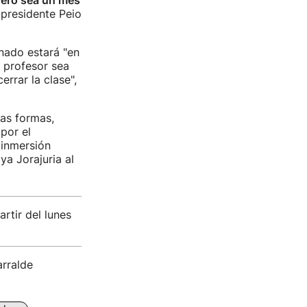
nero sea un mes
 presidente Peio
mnado estará "en
 profesor sea
errar la clase",
das formas,
por el
 inmersión
ya Jorajuria al
rtir del lunes
arralde