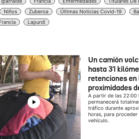
Iparralde
Francia
Enfermedades
Titulares De
Niños
Zuberoa
Últimas Noticias Covid-19
Ba
Francia
Lapurdi
Un camión vol
hasta 31 kilóme
retenciones en 
proximidades d
A partir de las 22:00
permanecerá totalmen
tráfico durante apro
horas, para proceder a
vehículo.