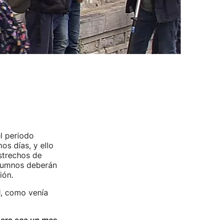
l periodo
os días, y ello
strechos de
alumnos deberán
ión.
1, como venía