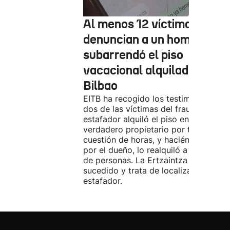
Al menos 12 víctimas
denuncian a un hombre qu
subarrendó el piso
vacacional alquilado en
Bilbao
EITB ha recogido los testimonios de
dos de las víctimas del fraude. El
estafador alquiló el piso en Airbnb a 
verdadero propietario por tres días. 
cuestión de horas, y haciéndose pasa
por el dueño, lo realquiló a una doce
de personas. La Ertzaintza investiga 
sucedido y trata de localizar al
estafador.