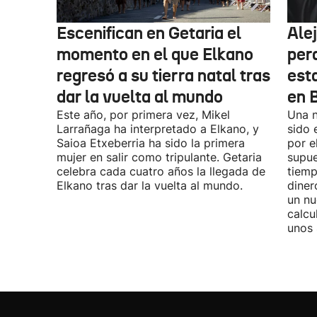
Escenifican en Getaria el
Ale
momento en el que Elkano
per
regresó a su tierra natal tras
esta
dar la vuelta al mundo
en 
Este año, por primera vez, Mikel
Una n
Larrañaga ha interpretado a Elkano, y
sido 
Saioa Etxeberria ha sido la primera
por e
mujer en salir como tripulante. Getaria
supue
celebra cada cuatro años la llegada de
tiemp
Elkano tras dar la vuelta al mundo.
diner
un nu
calcu
unos 