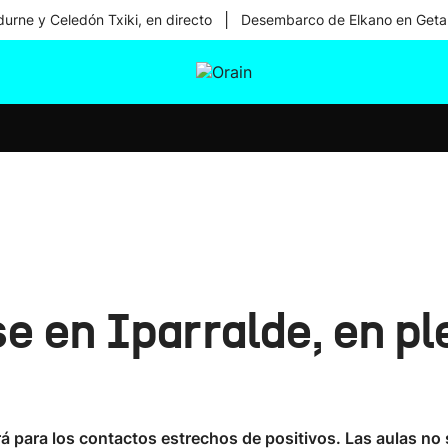
|
urne y Celedón Txiki, en directo
Desembarco de Elkano en Geta
tura
Ikusmiran
Egural
Salud
Tecnología
se en Iparralde, en pl
rá para los contactos estrechos de positivos. Las aulas no