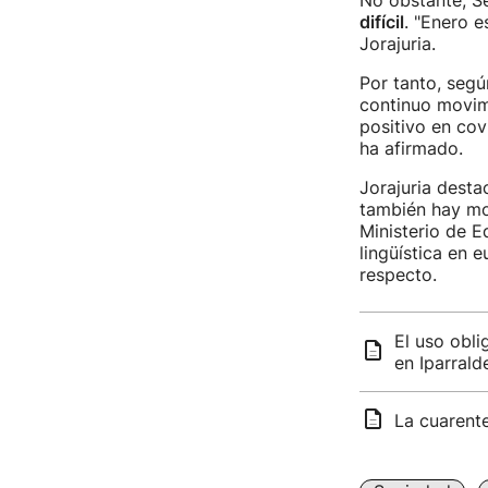
No obstante, Se
difícil
. "Enero e
Jorajuria.
Por tanto, segú
continuo movimi
positivo en covi
ha afirmado.
Jorajuria destac
también hay mot
Ministerio de 
lingüística en e
respecto.
El uso obli
en Iparrald
La cuarente