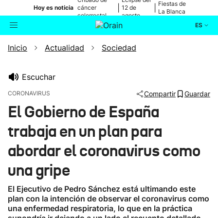
Fiestas de
|
|
Hoy es noticia
cáncer
12 de
La Blanca
colorrectal
agosto
ES
Inicio
Actualidad
Sociedad
Actualidad
Buscador
Política
Escuchar
CORONAVIRUS
Compartir
Guardar
Cultura
El Gobierno de España
trabaja en un plan para
Ikusmiran
abordar el coronavirus como
Eguraldia
una gripe
El Ejecutivo de Pedro Sánchez está ultimando este
plan con la intención de observar el coronavirus como
una enfermedad respiratoria, lo que en la práctica