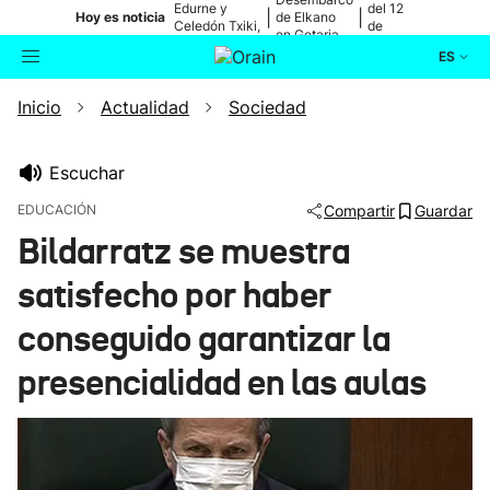
Edurne y
del 12
|
|
Hoy es noticia
de Elkano
Celedón Txiki,
de
en Getaria
en directo
agosto
ES
Inicio
Actualidad
Sociedad
Actualidad
Buscador
Política
Escuchar
EDUCACIÓN
Compartir
Guardar
Cultura
Bildarratz se muestra
satisfecho por haber
Ikusmiran
conseguido garantizar la
Eguraldia
presencialidad en las aulas