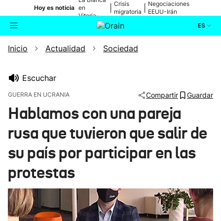
Crisis
Negociaciones
|
|
Hoy es noticia
en
migratoria
EEUU-Irán
Vitoria-
Gasteiz
ES
Inicio
Actualidad
Sociedad
Actualidad
Buscador
Política
Escuchar
GUERRA EN UCRANIA
Compartir
Guardar
Cultura
Hablamos con una pareja
rusa que tuvieron que salir de
Ikusmiran
su país por participar en las
Eguraldia
protestas