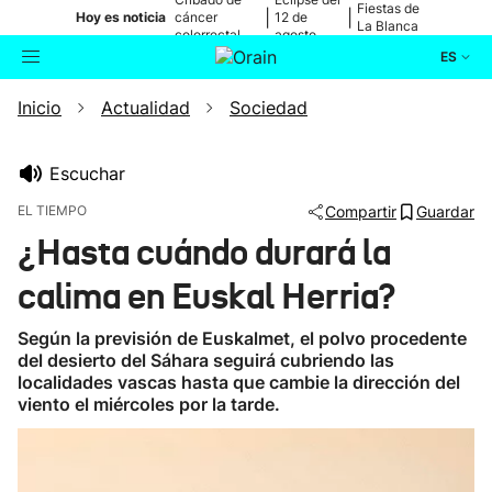
Fiestas de
|
|
Hoy es noticia
cáncer
12 de
La Blanca
colorrectal
agosto
ES
Inicio
Actualidad
Sociedad
Actualidad
Buscador
Política
Escuchar
EL TIEMPO
Compartir
Guardar
Cultura
¿Hasta cuándo durará la
calima en Euskal Herria?
Ikusmiran
Según la previsión de Euskalmet, el polvo procedente
Eguraldia
del desierto del Sáhara seguirá cubriendo las
localidades vascas hasta que cambie la dirección del
viento el miércoles por la tarde.