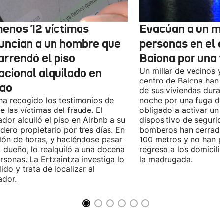
menos 12 víctimas
Evacúan a un mi
uncian a un hombre que
personas en el 
arrendó el piso
Baiona por una 
acional alquilado en
Un millar de vecinos 
centro de Baiona han
bao
de sus viviendas dur
ha recogido los testimonios de
noche por una fuga d
e las víctimas del fraude. El
obligado a activar un
ador alquiló el piso en Airbnb a su
dispositivo de seguri
dero propietario por tres días. En
bomberos han cerrad
ión de horas, y haciéndose pasar
100 metros y no han 
l dueño, lo realquiló a una docena
regreso a los domicil
rsonas. La Ertzaintza investiga lo
la madrugada.
ido y trata de localizar al
ador.