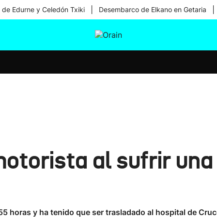
|
|
 de Edurne y Celedón Txiki
Desembarco de Elkano en Getaria
tura
Ikusmiran
Egural
Salud
Tecnología
otorista al sufrir una
6:55 horas y ha tenido que ser trasladado al hospital de Cr