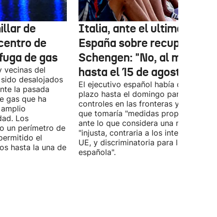
llar de
Italia, ante el ultimátum d
centro de
España sobre recuperar
fuga de gas
Schengen: "No, al menos
y vecinas del
hasta el 15 de agosto"
 sido desalojados
El ejecutivo español había dado de
ante la pasada
plazo hasta el domingo para retirar l
e gas que ha
controles en las fronteras y avisaba 
 amplio
que tomaría "medidas proporcionales
dad. Los
ante lo que considera una medida
o un perímetro de
"injusta, contraria a los intereses de l
permitido el
UE, y discriminatoria para la poblaci
ios hasta la una de
española".