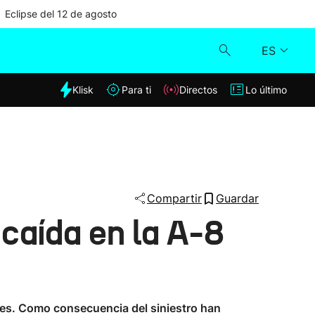
Eclipse del 12 de agosto
ES
dia
Klisk
Para ti
Directos
Lo último
Klisk
Directos
Para ti
Compartir
Guardar
 caída en la A-8
Lo último
uces. Como consecuencia del siniestro han