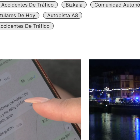
Accidentes De Tráfico
Bizkaia
Comunidad Auton
itulares De Hoy
Autopista A8
ccidentes De Tráfico