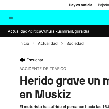
Hoy es noticia
Bajada
Actualidad
Política
Cul
Actualidad
Política
Cultura
Ikusmiran
Eguraldia
Sociedad
Elecciones
Economía
Inicio
Actualidad
Sociedad
Internacional
Escuchar
ACCIDENTE DE TRÁFICO
Herido grave un m
en Muskiz
El motorista ha sufrido el percance hacia las 1