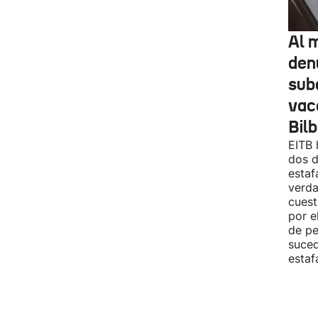
Al 
den
sub
vac
Bil
EITB 
dos d
estaf
verda
cuest
por e
de pe
suced
estaf