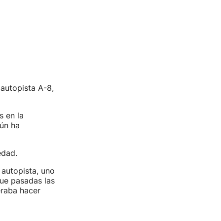
 autopista A-8,
s en la
gún ha
edad.
 autopista, uno
que pasadas las
eraba hacer