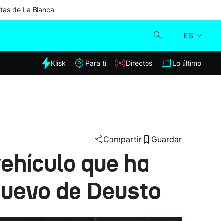
stas de La Blanca
ES
dia
Klisk
Para ti
Directos
Lo último
Klisk
Directos
Para ti
Compartir
Guardar
vehículo que ha
Lo último
 nuevo de Deusto