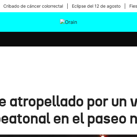
|
|
Cribado de cáncer colorrectal
Eclipse del 12 de agosto
Fie
tura
Ikusmiran
Egural
Salud
Tecnología
 atropellado por un 
peatonal en el paseo