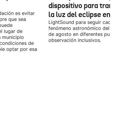
dispositivo para transform
ación es evitar
la luz del eclipse en sonido
mpre que sea
LightSound para seguir cada fase del
 puede
fenómeno astronómico del próximo 1
l lugar de
de agosto en diferentes puntos de
n municipio
observación inclusivos.
condiciones de
ible optar por esa