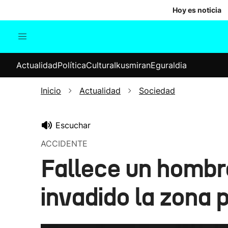
Hoy es noticia
Actualidad
Política
Cul
Actualidad
Política
Cultura
Ikusmiran
Eguraldia
Sociedad
Elecciones
Economía
Inicio
Actualidad
Sociedad
Internacional
Escuchar
ACCIDENTE
Fallece un hombre
invadido la zona 