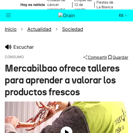
Fiestas de
|
|
Hoy es noticia
cáncer
12 de
La Blanca
colorrectal
agosto
ES
Inicio
Actualidad
Sociedad
Actualidad
Buscador
Política
Escuchar
CONSUMO
Compartir
Guardar
Cultura
Mercabilbao ofrece talleres
para aprender a valorar los
Ikusmiran
productos frescos
Eguraldia