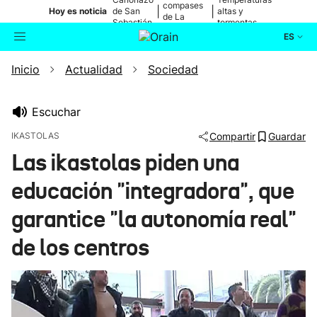
compases
|
|
Hoy es noticia
de San
altas y
de La
Sebastián
tormentas
Blanca
ES
Inicio
Actualidad
Sociedad
Actualidad
Buscador
Política
Escuchar
IKASTOLAS
Compartir
Guardar
Cultura
Las ikastolas piden una
educación "integradora", que
Ikusmiran
garantice "la autonomía real"
Eguraldia
de los centros