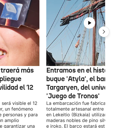
r traerá más
Entramos en el histórico
pliegue
buque 'Atyla', el barco
ilidad el 12
Targaryen, del universo de
'Juego de Tronos'
 será visible el 12
La embarcación fue fabricada de for
er, un fenómeno
totalmente artesanal entre 1980 y 19
e personas y para
en Lekeitio (Bizkaia) utilizando
un amplio
maderas nobles de pino silvestre, rob
de garantizar una
e iroko. El barco estará este fin de