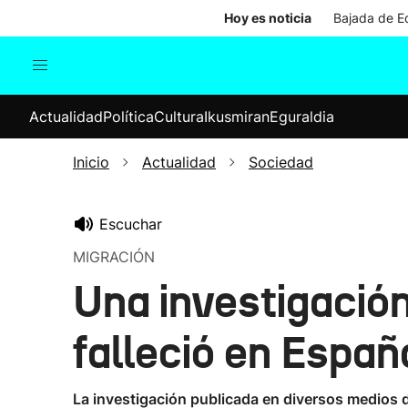
Hoy es noticia
Bajada de Ed
Actualidad
Política
Cul
Actualidad
Política
Cultura
Ikusmiran
Eguraldia
Sociedad
Elecciones
Economía
Inicio
Actualidad
Sociedad
Internacional
Escuchar
MIGRACIÓN
Una investigació
falleció en Españ
La investigación publicada en diversos medios d