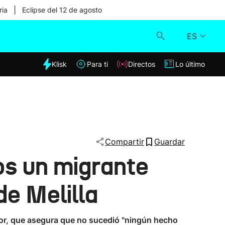
|
ria
Eclipse del 12 de agosto
ES
dia
Klisk
Para ti
Directos
Lo último
Klisk
Directos
Para ti
Compartir
Guardar
os un migrante
Lo último
de Melilla
rior, que asegura que no sucedió "ningún hecho