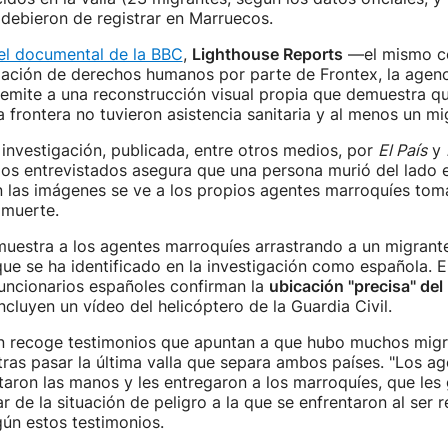
debieron de registrar en Marruecos.
el documental de la BBC
,
Lighthouse Reports
—el mismo co
lación de derechos humanos por parte de Frontex, la agenc
emite a una reconstrucción visual propia que demuestra q
a frontera no tuvieron asistencia sanitaria y al menos un mig
investigación, publicada, entre otros medios, por
El País
y
gos entrevistados asegura que una persona murió del lado 
 las imágenes se ve a los propios agentes marroquíes tom
 muerte.
muestra a los agentes marroquíes arrastrando a un migrante
ue se ha identificado en la investigación como española. E
funcionarios españoles confirman la
ubicación "precisa" del
Incluyen un vídeo del helicóptero de la Guardia Civil.
ón recoge testimonios que apuntan a que hubo muchos migr
ras pasar la última valla que separa ambos países. "Los ag
taron las manos y les entregaron a los marroquíes, que les
r de la situación de peligro a la que se enfrentaron al ser 
ún estos testimonios.