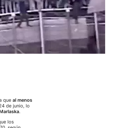
ra que
al menos
4 de junio, lo
Marlaska
.
que los
 70, según