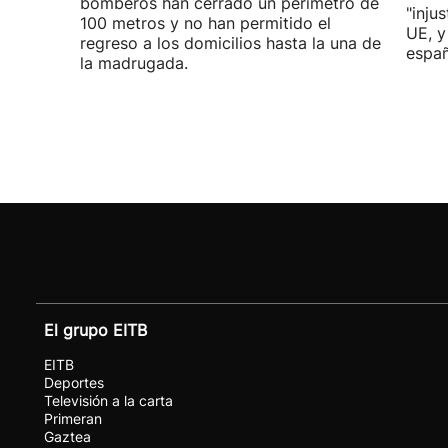
bomberos han cerrado un perímetro de
"inju
100 metros y no han permitido el
UE, y
regreso a los domicilios hasta la una de
españ
la madrugada.
El grupo EITB
EITB
Deportes
Televisión a la carta
Primeran
Gaztea