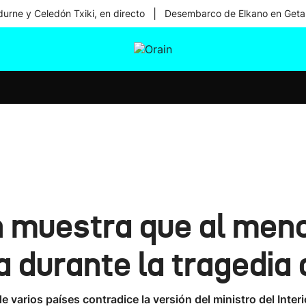
|
urne y Celedón Txiki, en directo
Desembarco de Elkano en Geta
tura
Ikusmiran
Egural
Salud
Tecnología
n muestra que al men
a durante la tragedia 
e varios países contradice la versión del ministro del Inte