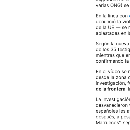
varias ONG) se 
En la línea con
denunció la vio
de la UE — se r
aplastadas en l
Según la nueva 
de los 35 testi
mientras que en
confirmando la
En el vídeo se 
desde la zona q
investigación, 
de la frontera
. 
La investigaci
desvanecieron t
españoles les a
después, a pesa
Marruecos", seg