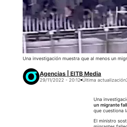
Una investigación muestra que al menos un migra
Agencias | EITB Media
29/11/2022 - 20:12
Última actualización
Una investigac
un migrante fal
que cuestiona la
El ministro sos
migrantes falle