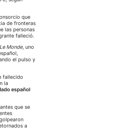
nsorcio que
ia de fronteras
ue las personas
rante falleció.
Le Monde
, uno
español,
ando el pulso y
 fallecido
n la
 lado español
antes que se
entes
 golpearon
retornados a