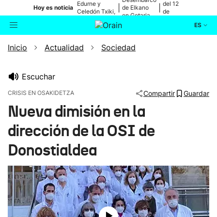
Edurne y
del 12
|
|
Hoy es noticia
de Elkano
Celedón Txiki,
de
en Getaria
en directo
agosto
ES
Inicio
Actualidad
Sociedad
Actualidad
Buscador
Política
Escuchar
CRISIS EN OSAKIDETZA
Compartir
Guardar
Cultura
Nueva dimisión en la
dirección de la OSI de
Ikusmiran
Donostialdea
Eguraldia