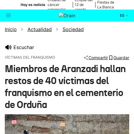
Fiestas de
|
|
Hoy es noticia
cáncer
12 de
La Blanca
colorrectal
agosto
ES
Inicio
Actualidad
Sociedad
Actualidad
Buscador
Política
Escuchar
VÍCTIMAS DEL FRANQUISMO
Compartir
Guardar
Cultura
Miembros de Aranzadi hallan
restos de 40 víctimas del
Ikusmiran
franquismo en el cementerio
Eguraldia
de Orduña