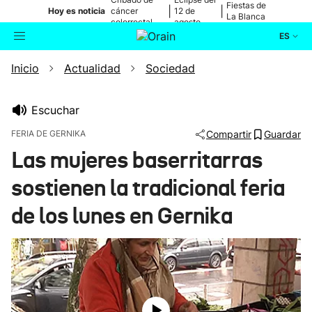
Fiestas de
|
|
Hoy es noticia
cáncer
12 de
La Blanca
colorrectal
agosto
ES
Inicio
Actualidad
Sociedad
Actualidad
Buscador
Política
Escuchar
FERIA DE GERNIKA
Compartir
Guardar
Cultura
Las mujeres baserritarras
sostienen la tradicional feria
Ikusmiran
de los lunes en Gernika
Eguraldia