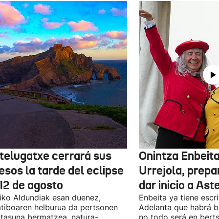
telugatxe cerrará sus
Onintza Enbeit
esos la tarde del eclipse
Urrejola, prepa
 12 de agosto
dar inicio a As
iko Aldundiak esan duenez,
Enbeita ya tiene escri
tiboaren helburua da pertsonen
Adelanta que habrá b
tasuna bermatzea, natura-
no todo será en bert