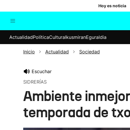
Hoy es noticia
Actualidad
Política
Cul
Actualidad
Política
Cultura
Ikusmiran
Eguraldia
Sociedad
Elecciones
Economía
Inicio
Actualidad
Sociedad
Internacional
Escuchar
SIDRERÍAS
Ambiente inmejora
temporada de txo