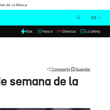
stas de La Blanca
ES
dia
Klisk
Para ti
Directos
Lo último
Klisk
Directos
Para ti
Compartir
Guardar
de semana de la
Lo último