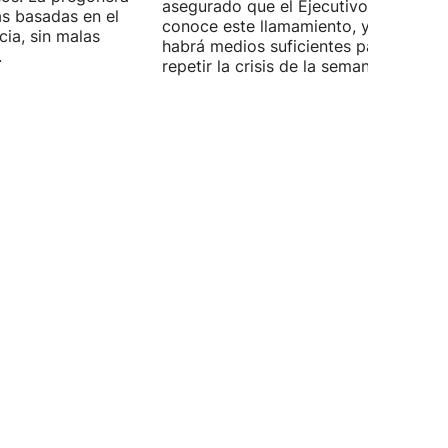
asegurado que el Ejecutivo español
as basadas en el
conoce este llamamiento, y espera q
cia, sin malas
habrá medios suficientes para no
.
repetir la crisis de la semana pasada.