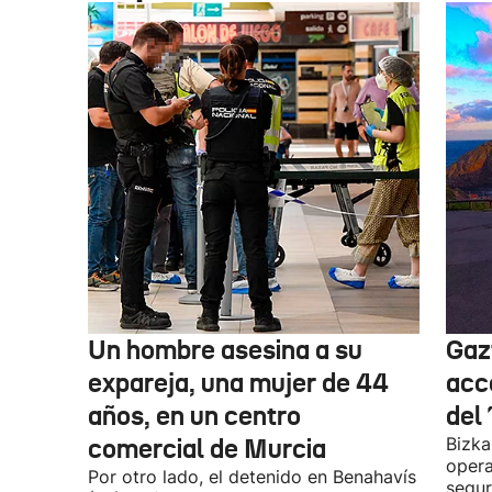
Un hombre asesina a su
Gaz
expareja, una mujer de 44
acc
años, en un centro
del
comercial de Murcia
Bizka
opera
Por otro lado, el detenido en Benahavís
segur