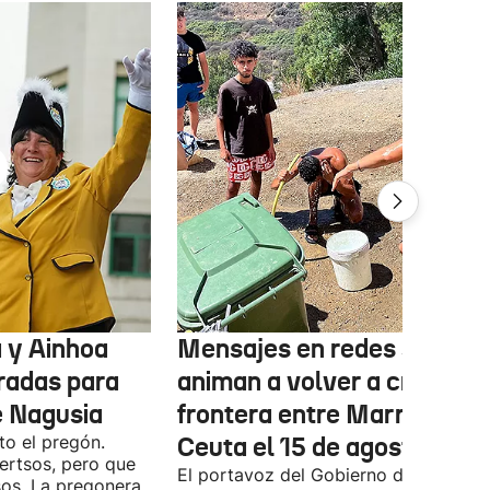
a y Ainhoa
Mensajes en redes sociale
radas para
animan a volver a cruzar la
te Nagusia
frontera entre Marruecos 
to el pregón.
Ceuta el 15 de agosto
ertsos, pero que
El portavoz del Gobierno de Ceuta h
sos. La pregonera