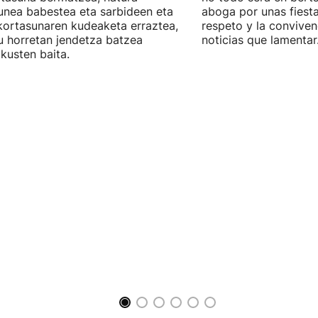
unea babestea eta sarbideen eta
aboga por unas fiest
ortasunaren kudeaketa erraztea,
respeto y la conviven
u horretan jendetza batzea
noticias que lamentar
ikusten baita.