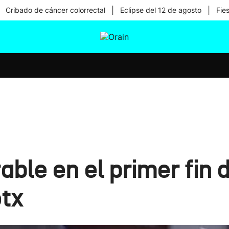
|
|
Cribado de cáncer colorrectal
Eclipse del 12 de agosto
Fie
tura
Ikusmiran
Egural
Salud
Tecnología
ble en el primer fin 
tx