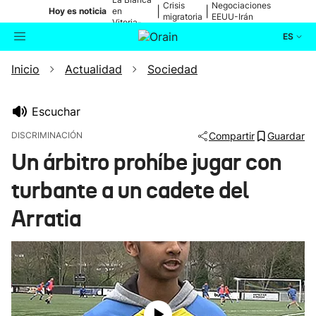
Crisis
Negociaciones
|
|
Hoy es noticia
en
migratoria
EEUU-Irán
Vitoria-
Gasteiz
ES
Inicio
Actualidad
Sociedad
Actualidad
Buscador
Política
Escuchar
DISCRIMINACIÓN
Compartir
Guardar
Cultura
Un árbitro prohíbe jugar con
turbante a un cadete del
Ikusmiran
Arratia
Eguraldia