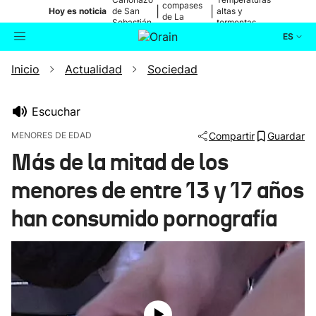
compases
|
|
Hoy es noticia
de San
altas y
de La
Sebastián
tormentas
Blanca
ES
Inicio
Actualidad
Sociedad
Actualidad
Buscador
Política
Escuchar
MENORES DE EDAD
Compartir
Guardar
Cultura
Más de la mitad de los
menores de entre 13 y 17 años
Ikusmiran
han consumido pornografía
Eguraldia