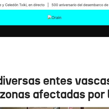
|
 y Celedón Txiki, en directo
500 aniversario del desembarco de
tura
Ikusmiran
Egural
Salud
Tecnología
diversas entes vasca
 zonas afectadas por