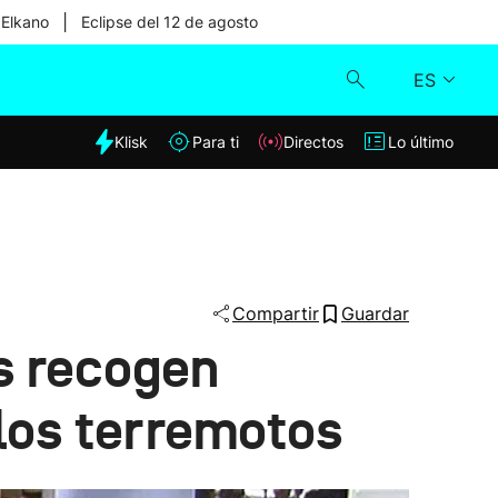
|
 Elkano
Eclipse del 12 de agosto
ES
dia
Klisk
Para ti
Directos
Lo último
Klisk
Directos
Para ti
Compartir
Guardar
s recogen
Lo último
 los terremotos