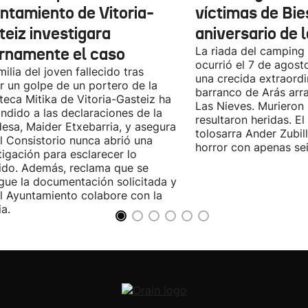
ntamiento de Vitoria-
víctimas de Bie
teiz investigara
aniversario de 
ernamente el caso
La riada del camping
ocurrió el 7 de agos
milia del joven fallecido tras
una crecida extraordi
ir un golpe de un portero de la
barranco de Arás arr
teca Mitika de Vitoria-Gasteiz ha
Las Nieves. Murieron
ndido a las declaraciones de la
resultaron heridas. El 
desa, Maider Etxebarria, y asegura
tolosarra Ander Zubil
l Consistorio nunca abrió una
horror con apenas se
tigación para esclarecer lo
ido. Además, reclama que se
gue la documentación solicitada y
l Ayuntamiento colabore con la
ia.