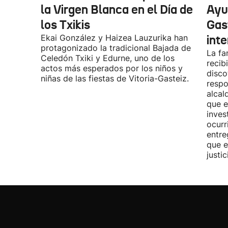
la Virgen Blanca en el Día de
Ayu
los Txikis
Gas
Ekai González y Haizea Lauzurika han
int
protagonizado la tradicional Bajada de
La fa
Celedón Txiki y Edurne, uno de los
recib
actos más esperados por los niños y
disco
niñas de las fiestas de Vitoria-Gasteiz.
respo
alcal
que e
inves
ocurr
entre
que e
justic