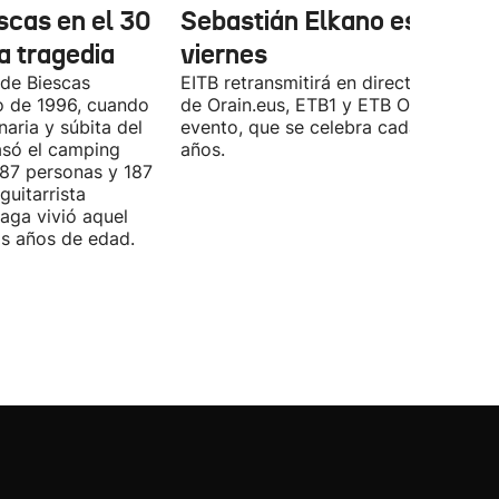
scas en el 30
Sebastián Elkano este
la tragedia
viernes
 de Biescas
EITB retransmitirá en directo a través
to de 1996, cuando
de Orain.eus, ETB1 y ETB ON este
naria y súbita del
evento, que se celebra cada cuatro
asó el camping
años.
 87 personas y 187
guitarrista
laga vivió aquel
is años de edad.