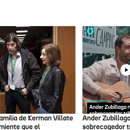
amilia de Kerman Villate
Ander Zubillaga
miente que el
sobrecogedor tr