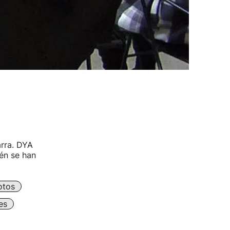
rra. DYA
én se han
otos
es