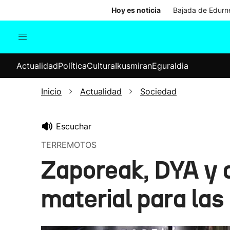
Hoy es noticia
Bajada de Edurne
Actualidad
Política
Cul
Actualidad
Política
Cultura
Ikusmiran
Eguraldia
Sociedad
Elecciones
Economía
Inicio
Actualidad
Sociedad
Internacional
Escuchar
TERREMOTOS
Zaporeak, DYA y 
material para las