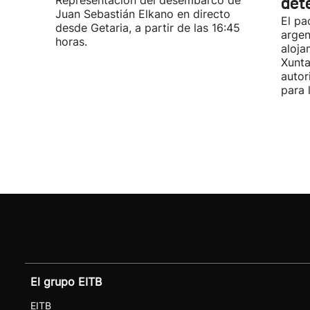
Representación del desembarco de
det
Juan Sebastián Elkano en directo
El pa
desde Getaria, a partir de las 16:45
argen
horas.
aloja
Xunta
autor
para 
El grupo EITB
EITB