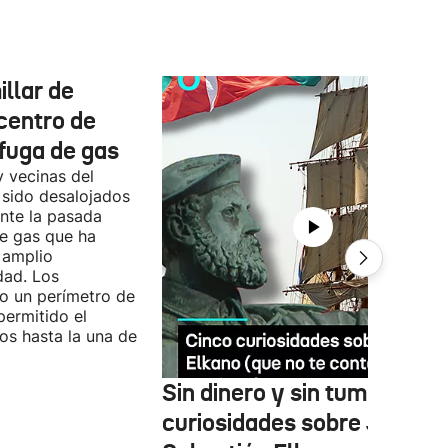
llar de
centro de
fuga de gas
y vecinas del
 sido desalojados
ante la pasada
e gas que ha
 amplio
dad. Los
o un perímetro de
permitido el
ios hasta la una de
Sin dinero y sin tumba: cin
curiosidades sobre Juan