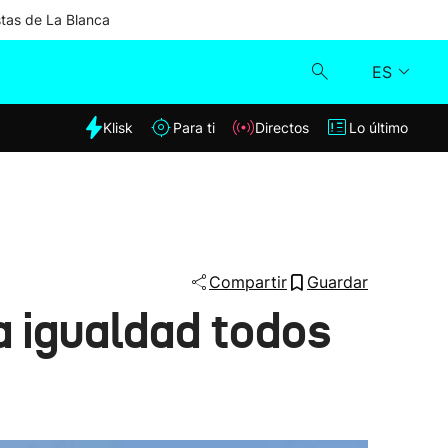
stas de La Blanca
ES
dia
Klisk
Para ti
Directos
Lo último
Klisk
Directos
Para ti
Compartir
Guardar
a igualdad todos
Lo último