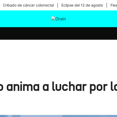
|
|
Cribado de cáncer colorrectal
Eclipse del 12 de agosto
Fie
tura
Ikusmiran
Egural
Salud
Tecnología
 anima a luchar por l