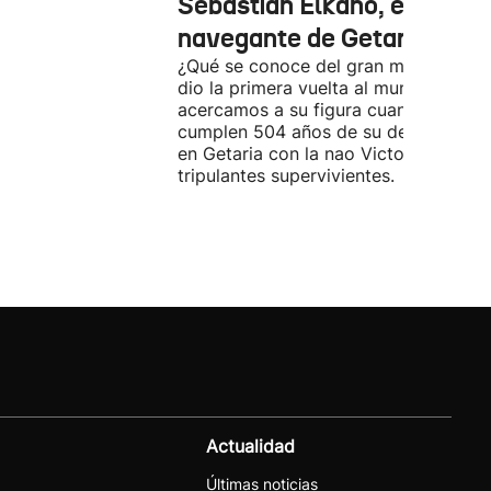
Sebastián Elkano, el gran
navegante de Getaria
¿Qué se conoce del gran marino que
dio la primera vuelta al mundo? Nos
acercamos a su figura cuando se
cumplen 504 años de su desembarco
en Getaria con la nao Victoria y sus 1
tripulantes supervivientes.
Actualidad
Últimas noticias