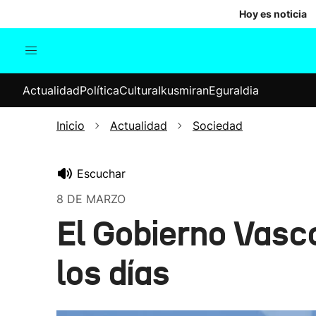
Hoy es noticia
Actualidad
Política
Cul
Actualidad
Política
Cultura
Ikusmiran
Eguraldia
Sociedad
Elecciones
Economía
Inicio
Actualidad
Sociedad
Internacional
Escuchar
8 DE MARZO
El Gobierno Vasco
los días