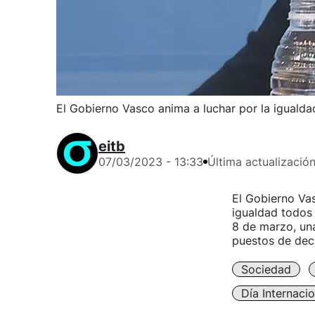
El Gobierno Vasco anima a luchar por la igualda
eitb
07/03/2023 - 13:33
Última actualizació
El Gobierno Va
igualdad todos 
8 de marzo, una
puestos de deci
Sociedad
Día Internaci